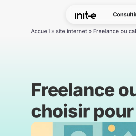
Aller
au
Consulti
contenu
Accueil
»
site internet
»
Freelance ou cab
Freelance ou
choisir pour 