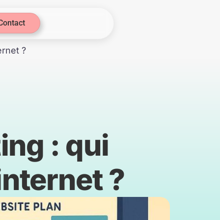
Contact
ernet ?
ng : qui
internet ?