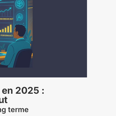
s en 2025 :
ut
ng terme