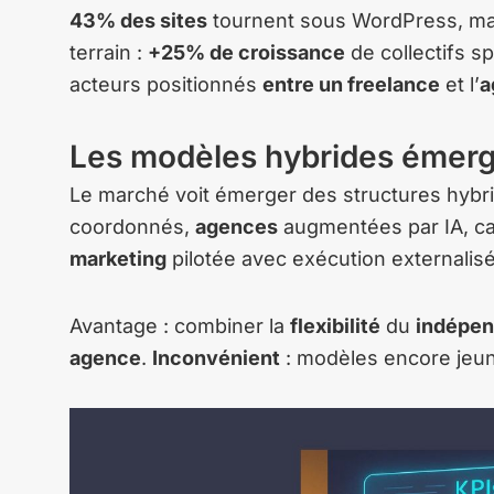
43% des sites
tournent sous WordPress, mai
terrain :
+25% de croissance
de collectifs 
acteurs positionnés
entre un freelance
et l’
a
Les modèles hybrides émer
Le marché voit émerger des structures hybrid
coordonnés,
agences
augmentées par IA, c
marketing
pilotée avec exécution externalis
Avantage : combiner la
flexibilité
du
indépen
agence
.
Inconvénient
: modèles encore jeunes