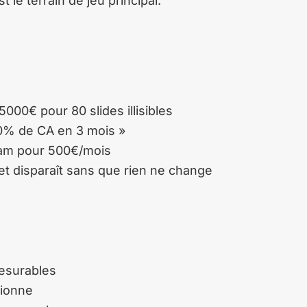
t le terrain de jeu principal.
000€ pour 80 slides illisibles
0% de CA en 3 mois »
gram pour 500€/mois
 et disparaît sans que rien ne change
esurables
tionne